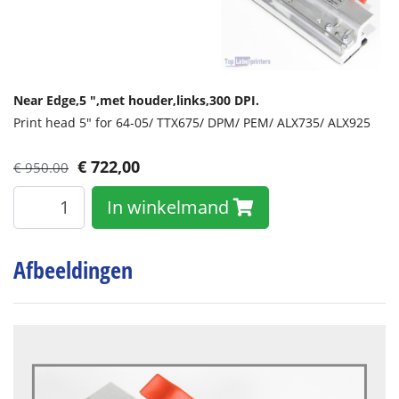
Near Edge,
5 ",
met houder,
links,
300 DPI.
Print head 5" for 64-05/ TTX675/ DPM/ PEM/ ALX735/ ALX925
€
722,00
€ 950.00
In winkelmand
Afbeeldingen