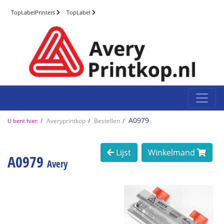
TopLabelPrinters
TopLabel
A0979
Averyprintkop
Bestellen
U bent hier:
Lijst
Winkelmand
A0979
Avery