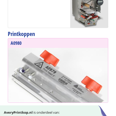
Printkoppen
A0980
N10
Previous
Next
AveryPrintkop.nl
is onderdeel van: