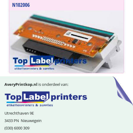
N102006
996
Previous
Next
AveryPrintkop.nl
is onderdeel van:
Utrechthaven 9E
3433 PN
Nieuwegein
(030) 6000 309