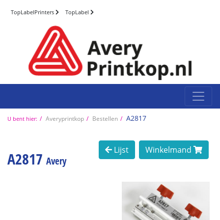
TopLabelPrinters
TopLabel
A2817
Averyprintkop
Bestellen
U bent hier:
Lijst
Winkelmand
A2817
Avery