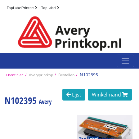
TopLabelPrinters
TopLabel
N102395
Averyprintkop
Bestellen
U bent hier:
Lijst
Winkelmand
N102395
Avery