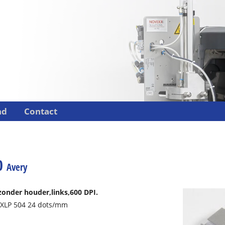
nd
Contact
0
Avery
zonder houder,
links,
600 DPI.
r XLP 504 24 dots/mm