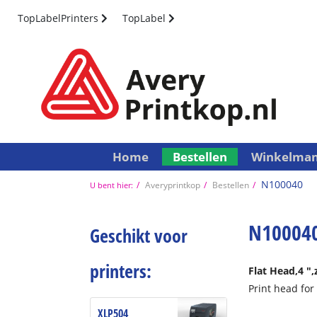
TopLabelPrinters
TopLabel
Home
Bestellen
Winkelma
N100040
Averyprintkop
Bestellen
U bent hier:
N10004
Geschikt voor
printers:
Flat Head,
4 ",
Print head fo
XLP504