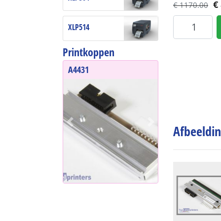
€
€ 1170.00
XLP514
Printkoppen
A4431
Afbeeldi
Previous
Next