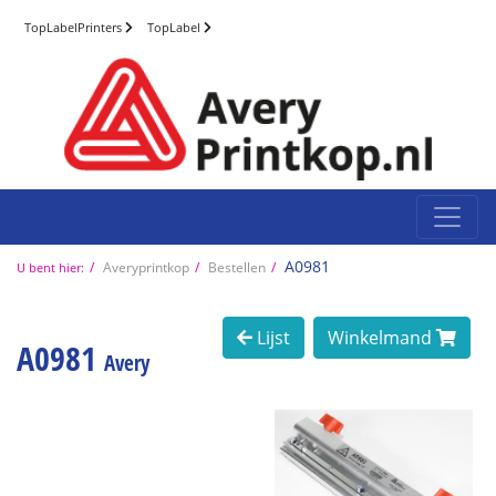
TopLabelPrinters
TopLabel
A0981
Averyprintkop
Bestellen
U bent hier:
Lijst
Winkelmand
A0981
Avery