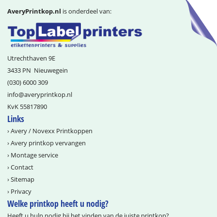
AveryPrintkop.nl
is onderdeel van:
Utrechthaven 9E
3433 PN
Nieuwegein
(030) 6000 309
info@­averyprintkop.nl
KvK 55817890
Links
›
Avery / Novexx Printkoppen
›
Avery printkop vervangen
›
Montage service
›
Contact
›
Sitemap
›
Privacy
Welke printkop heeft u nodig?
Heeft u hulp nodig bij het vinden van de juiste printkop?