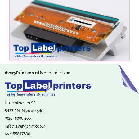
Previous
Next
AveryPrintkop.nl
is onderdeel van:
Utrechthaven 9E
3433 PN
Nieuwegein
(030) 6000 309
info@­averyprintkop.nl
KvK 55817890