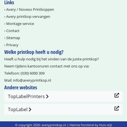
Links
›
Avery / Novexx Printkoppen
›
Avery printkop vervangen
›
Montage service
›
Contact
›
Sitemap
›
Privacy
Welke printkop heeft u nodig?
Heeft u hulp nodig bij het vinden van de juiste printkop?
Neem tijdens kantooruren contact met ons op via:
Telefoon:
(030) 6000 309
Mail:
info@­averyprintkop.nl
Andere websites
TopLabelPrinters
TopLabel
© copyright 2026: averyprintkop.nl |
Halinta frontend by Huis-stijl