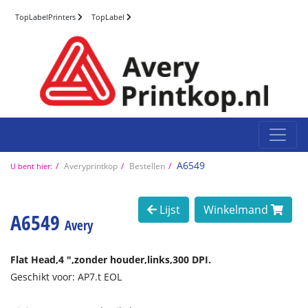
TopLabelPrinters
TopLabel
A6549
Averyprintkop
Bestellen
U bent hier:
Lijst
Winkelmand
A6549
Avery
Flat Head,
4 ",
zonder houder,
links,
300 DPI.
Geschikt voor: AP7.t EOL