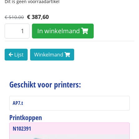
Dit is geen voorraadartikel
€
387,60
€ 510.00
In winkelmand
Lijst
Winkelmand
Geschikt voor printers:
AP7.t
Printkoppen
N102391